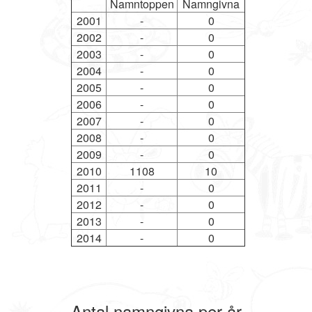
Namntoppen
Namngivna
2001
-
0
2002
-
0
2003
-
0
2004
-
0
2005
-
0
2006
-
0
2007
-
0
2008
-
0
2009
-
0
2010
1108
10
2011
-
0
2012
-
0
2013
-
0
2014
-
0
Antal namngivna per år