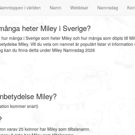
Namntoppen i världen
Namn
Webbisar
Namnsdag
Kon
ånga heter Miley i Sverige?
at hur många i Sverige som heter Miley och hur många som döpts till Mi
tydelse Miley. Vill du veta om namnet är populärt listar vi informati
dag kan du finna detta under Miley Namnsdag 2026
nbetydelse Miley?
mation kommer snart)
?
mn varav 25 kvinnor har Miley som tilltalsnamn.