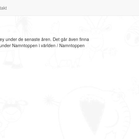
takt
ley under de senaste åren. Det går även finna
on under Namntoppen i världen / Namntoppen