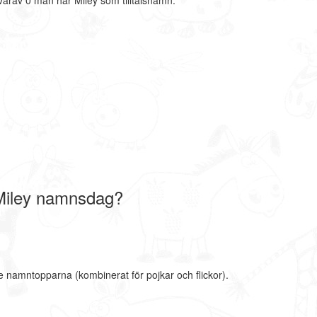
arav 0 män har Miley som tilltalsnamn.
Miley namnsdag?
te namntopparna (kombinerat för pojkar och flickor).