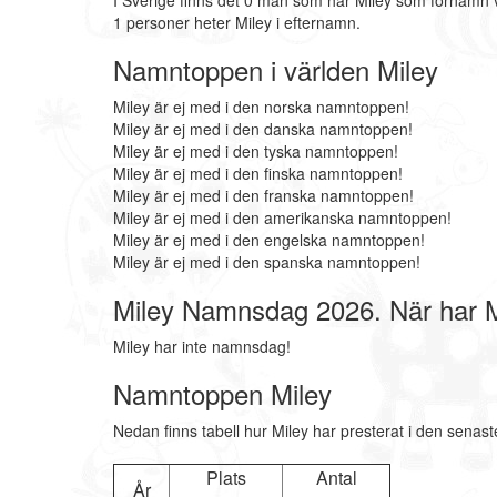
I Sverige finns det 0 män som har Miley som förnamn v
1 personer heter Miley i efternamn.
Namntoppen i världen Miley
Miley är ej med i den norska namntoppen!
Miley är ej med i den danska namntoppen!
Miley är ej med i den tyska namntoppen!
Miley är ej med i den finska namntoppen!
Miley är ej med i den franska namntoppen!
Miley är ej med i den amerikanska namntoppen!
Miley är ej med i den engelska namntoppen!
Miley är ej med i den spanska namntoppen!
Miley Namnsdag 2026. När har 
Miley har inte namnsdag!
Namntoppen Miley
Nedan finns tabell hur Miley har presterat i den senas
Plats
Antal
År