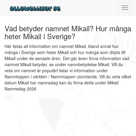
Toggl
navig
Vad betyder namnet Mikail? Hur många
heter Mikail i Sverige?
Här listas all information om namnet Mikail, bland annat hur
många i Sverige som heter Mikail och hur många som döpts till
Mikail under de senaste åren. Det går även finna information vad
namnet Mikail betyder, se under namnbetydelse Mikail. Vill du
veta om namnet är populärt listar vi information under
Namntoppen i världen / Namntoppen utomlands. Vill du veta vilket
datum Mikail har namnsdag kan du finna detta under Mikail
Namnsdag 2026