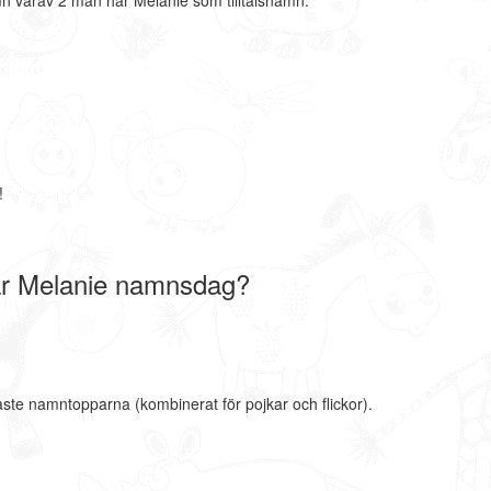
n varav 2 män har Melanie som tilltalsnamn.
!
ar Melanie namnsdag?
aste namntopparna (kombinerat för pojkar och flickor).