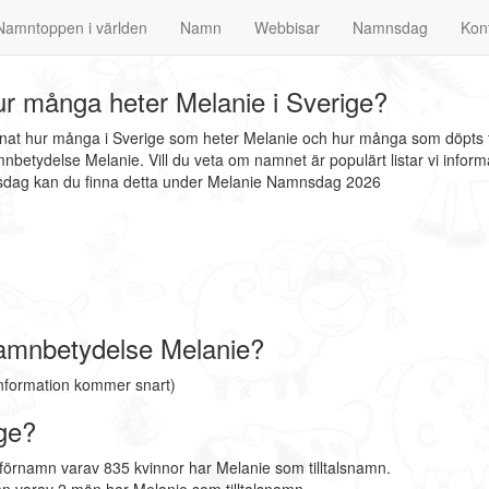
Namntoppen i världen
Namn
Webbisar
Namnsdag
Kon
r många heter Melanie i Sverige?
nnat hur många i Sverige som heter Melanie och hur många som döpts t
nbetydelse Melanie. Vill du veta om namnet är populärt listar vi info
mnsdag kan du finna detta under Melanie Namnsdag 2026
amnbetydelse Melanie?
nformation kommer snart)
ge?
förnamn varav 835 kvinnor har Melanie som tilltalsnamn.