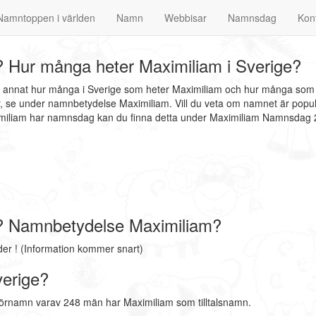
Namntoppen i världen
Namn
Webbisar
Namnsdag
Kon
 Hur många heter Maximiliam i Sverige?
nd annat hur många i Sverige som heter Maximiliam och hur många som d
 se under namnbetydelse Maximiliam. Vill du veta om namnet är populär
ximiliam har namnsdag kan du finna detta under Maximiliam Namnsdag
? Namnbetydelse Maximiliam?
r ! (Information kommer snart)
verige?
förnamn varav 248 män har Maximiliam som tilltalsnamn.