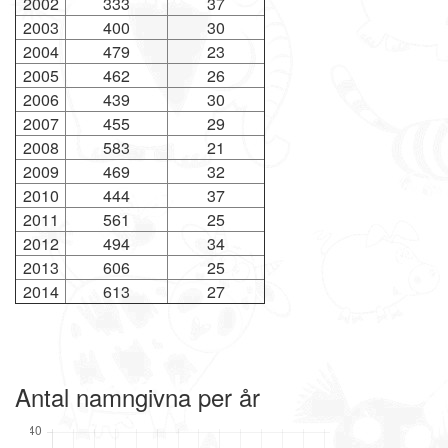
2002
333
37
2003
400
30
2004
479
23
2005
462
26
2006
439
30
2007
455
29
2008
583
21
2009
469
32
2010
444
37
2011
561
25
2012
494
34
2013
606
25
2014
613
27
Antal namngivna per år