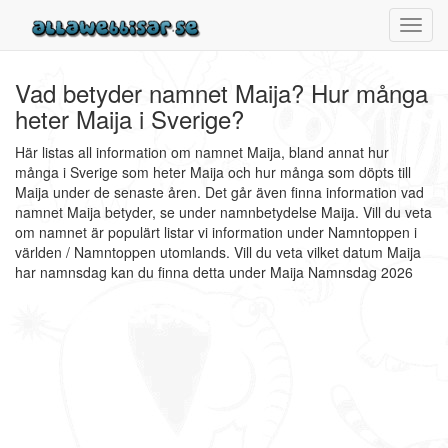
Toggl
navig
Vad betyder namnet Maija? Hur många
heter Maija i Sverige?
Här listas all information om namnet Maija, bland annat hur
många i Sverige som heter Maija och hur många som döpts till
Maija under de senaste åren. Det går även finna information vad
namnet Maija betyder, se under namnbetydelse Maija. Vill du veta
om namnet är populärt listar vi information under Namntoppen i
världen / Namntoppen utomlands. Vill du veta vilket datum Maija
har namnsdag kan du finna detta under Maija Namnsdag 2026