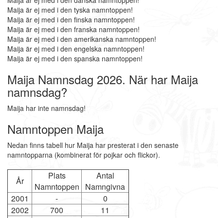
Maija är ej med i den danska namntoppen!
Maija är ej med i den tyska namntoppen!
Maija är ej med i den finska namntoppen!
Maija är ej med i den franska namntoppen!
Maija är ej med i den amerikanska namntoppen!
Maija är ej med i den engelska namntoppen!
Maija är ej med i den spanska namntoppen!
Maija Namnsdag 2026. När har Maija
namnsdag?
Maija har inte namnsdag!
Namntoppen Maija
Nedan finns tabell hur Maija har presterat i den senaste
namntopparna (kombinerat för pojkar och flickor).
Plats
Antal
År
Namntoppen
Namngivna
2001
-
0
2002
700
11