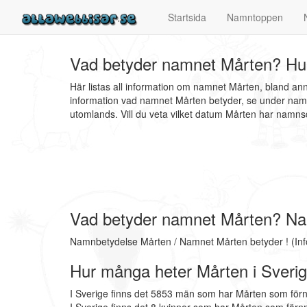
Startsida
Namntoppen
Vad betyder namnet Mårten? Hur
Här listas all information om namnet Mårten, bland a
information vad namnet Mårten betyder, se under namn
utomlands. Vill du veta vilket datum Mårten har nam
Vad betyder namnet Mårten? N
Namnbetydelse Mårten / Namnet Mårten betyder ! (In
Hur många heter Mårten i Sveri
I Sverige finns det 5853 män som har Mårten som för