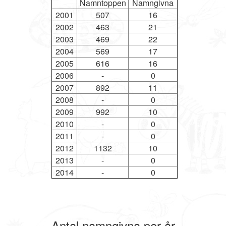
Namntoppen
Namngivna
2001
507
16
2002
463
21
2003
469
22
2004
569
17
2005
616
16
2006
-
0
2007
892
11
2008
-
0
2009
992
10
2010
-
0
2011
-
0
2012
1132
10
2013
-
0
2014
-
0
Antal namngivna per år