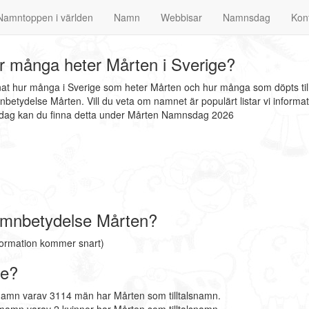
Namntoppen i världen
Namn
Webbisar
Namnsdag
Kon
 många heter Mårten i Sverige?
nnat hur många i Sverige som heter Mårten och hur många som döpts til
betydelse Mårten. Vill du veta om namnet är populärt listar vi infor
nsdag kan du finna detta under Mårten Namnsdag 2026
amnbetydelse Mårten?
formation kommer snart)
ge?
namn varav 3114 män har Mårten som tilltalsnamn.