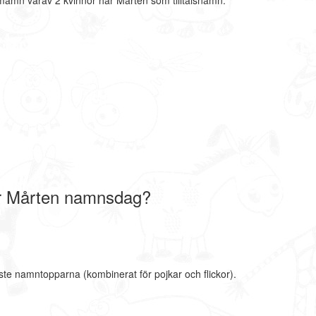
nmamn varav 2 kvinnor har Mårten som tilltalsnamn.
r Mårten namnsdag?
ste namntopparna (kombinerat för pojkar och flickor).