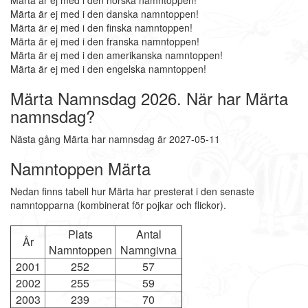
Märta är ej med i den norska namntoppen!
Märta är ej med i den danska namntoppen!
Märta är ej med i den finska namntoppen!
Märta är ej med i den franska namntoppen!
Märta är ej med i den amerikanska namntoppen!
Märta är ej med i den engelska namntoppen!
Märta Namnsdag 2026. När har Märta
namnsdag?
Nästa gång Märta har namnsdag är 2027-05-11
Namntoppen Märta
Nedan finns tabell hur Märta har presterat i den senaste
namntopparna (kombinerat för pojkar och flickor).
Plats
Antal
År
Namntoppen
Namngivna
2001
252
57
2002
255
59
2003
239
70