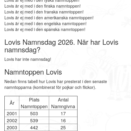
Lovis är ej med i den tyska namntoppen!
Lovis är ej med i den finska namntoppen!
Lovis är ej med i den franska namntoppen!
Lovis är ej med i den amerikanska namntoppen!
Lovis är ej med i den engelska namntoppen!
Lovis är ej med i den spanska namntoppen!
Lovis Namnsdag 2026. När har Lovis
namnsdag?
Lovis har inte namnsdag!
Namntoppen Lovis
Nedan finns tabell hur Lovis har presterat i den senaste
namntopparna (kombinerat för pojkar och flickor).
Plats
Antal
År
Namntoppen
Namngivna
2001
503
17
2002
539
16
2003
442
25