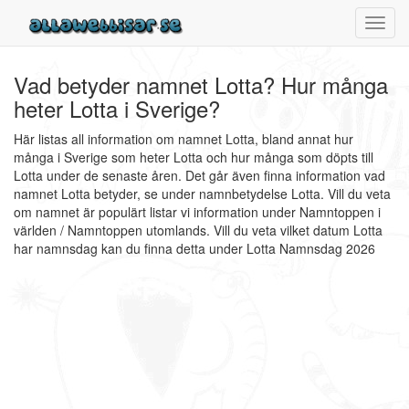
Toggl
navig
Vad betyder namnet Lotta? Hur många
heter Lotta i Sverige?
Här listas all information om namnet Lotta, bland annat hur
många i Sverige som heter Lotta och hur många som döpts till
Lotta under de senaste åren. Det går även finna information vad
namnet Lotta betyder, se under namnbetydelse Lotta. Vill du veta
om namnet är populärt listar vi information under Namntoppen i
världen / Namntoppen utomlands. Vill du veta vilket datum Lotta
har namnsdag kan du finna detta under Lotta Namnsdag 2026