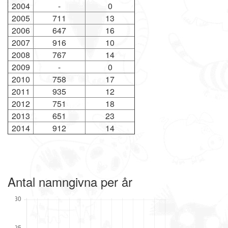
2004
-
0
2005
711
13
2006
647
16
2007
916
10
2008
767
14
2009
-
0
2010
758
17
2011
935
12
2012
751
18
2013
651
23
2014
912
14
Antal namngivna per år