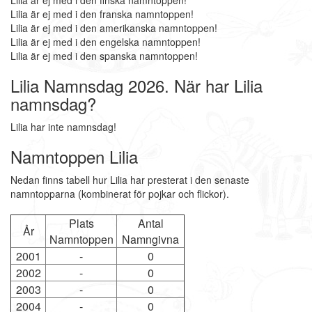
Lilia är ej med i den finska namntoppen!
Lilia är ej med i den franska namntoppen!
Lilia är ej med i den amerikanska namntoppen!
Lilia är ej med i den engelska namntoppen!
Lilia är ej med i den spanska namntoppen!
Lilia Namnsdag 2026. När har Lilia
namnsdag?
Lilia har inte namnsdag!
Namntoppen Lilia
Nedan finns tabell hur Lilia har presterat i den senaste
namntopparna (kombinerat för pojkar och flickor).
Plats
Antal
År
Namntoppen
Namngivna
2001
-
0
2002
-
0
2003
-
0
2004
-
0