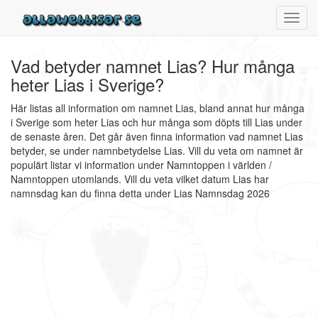
Toggl
navig
Vad betyder namnet Lias? Hur många
heter Lias i Sverige?
Här listas all information om namnet Lias, bland annat hur många
i Sverige som heter Lias och hur många som döpts till Lias under
de senaste åren. Det går även finna information vad namnet Lias
betyder, se under namnbetydelse Lias. Vill du veta om namnet är
populärt listar vi information under Namntoppen i världen /
Namntoppen utomlands. Vill du veta vilket datum Lias har
namnsdag kan du finna detta under Lias Namnsdag 2026