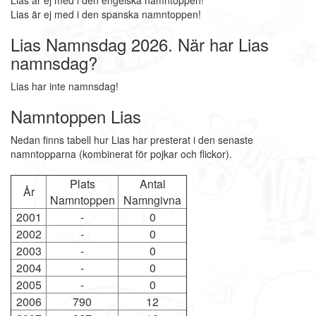
Lias är ej med i den engelska namntoppen!
Lias är ej med i den spanska namntoppen!
Lias Namnsdag 2026. När har Lias
namnsdag?
Lias har inte namnsdag!
Namntoppen Lias
Nedan finns tabell hur Lias har presterat i den senaste
namntopparna (kombinerat för pojkar och flickor).
Plats
Antal
År
Namntoppen
Namngivna
2001
-
0
2002
-
0
2003
-
0
2004
-
0
2005
-
0
2006
790
12