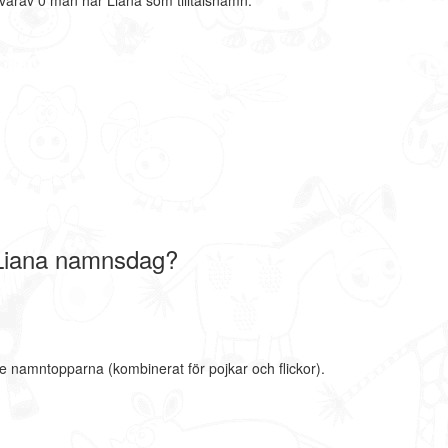
varav 0 män har Liana som tilltalsnamn.
Liana namnsdag?
te namntopparna (kombinerat för pojkar och flickor).