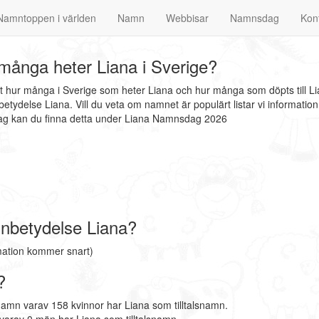
Namntoppen i världen
Namn
Webbisar
Namnsdag
Kon
många heter Liana i Sverige?
at hur många i Sverige som heter Liana och hur många som döpts till L
etydelse Liana. Vill du veta om namnet är populärt listar vi informat
dag kan du finna detta under Liana Namnsdag 2026
nbetydelse Liana?
mation kommer snart)
?
namn varav 158 kvinnor har Liana som tilltalsnamn.