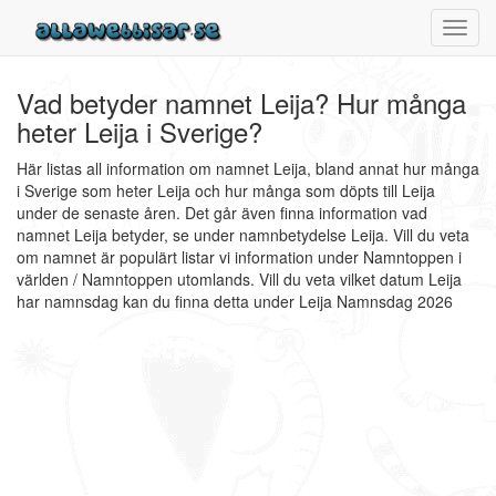
Toggl
navig
Vad betyder namnet Leija? Hur många
heter Leija i Sverige?
Här listas all information om namnet Leija, bland annat hur många
i Sverige som heter Leija och hur många som döpts till Leija
under de senaste åren. Det går även finna information vad
namnet Leija betyder, se under namnbetydelse Leija. Vill du veta
om namnet är populärt listar vi information under Namntoppen i
världen / Namntoppen utomlands. Vill du veta vilket datum Leija
har namnsdag kan du finna detta under Leija Namnsdag 2026