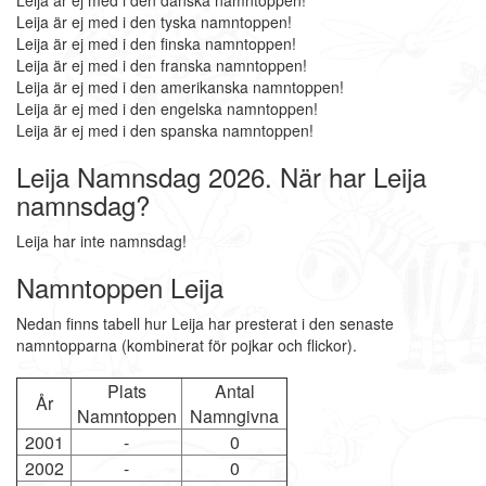
Leija är ej med i den danska namntoppen!
Leija är ej med i den tyska namntoppen!
Leija är ej med i den finska namntoppen!
Leija är ej med i den franska namntoppen!
Leija är ej med i den amerikanska namntoppen!
Leija är ej med i den engelska namntoppen!
Leija är ej med i den spanska namntoppen!
Leija Namnsdag 2026. När har Leija
namnsdag?
Leija har inte namnsdag!
Namntoppen Leija
Nedan finns tabell hur Leija har presterat i den senaste
namntopparna (kombinerat för pojkar och flickor).
Plats
Antal
År
Namntoppen
Namngivna
2001
-
0
2002
-
0