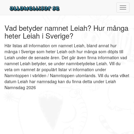
Toggl
navig
Vad betyder namnet Leiah? Hur många
heter Leiah i Sverige?
Här listas all information om namnet Leiah, bland annat hur
många i Sverige som heter Leiah och hur många som döpts till
Leiah under de senaste åren. Det går även finna information vad
namnet Leiah betyder, se under namnbetydelse Leiah. Vill du
veta om namnet är populärt listar vi information under
Namntoppen i världen / Namntoppen utomlands. Vill du veta vilket
datum Leiah har namnsdag kan du finna detta under Leiah
Namnsdag 2026