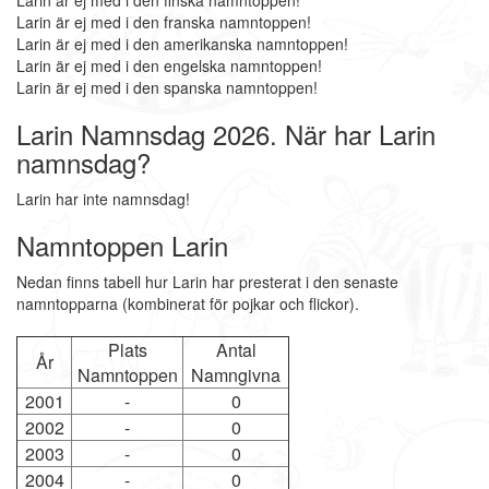
Larin är ej med i den finska namntoppen!
Larin är ej med i den franska namntoppen!
Larin är ej med i den amerikanska namntoppen!
Larin är ej med i den engelska namntoppen!
Larin är ej med i den spanska namntoppen!
Larin Namnsdag 2026. När har Larin
namnsdag?
Larin har inte namnsdag!
Namntoppen Larin
Nedan finns tabell hur Larin har presterat i den senaste
namntopparna (kombinerat för pojkar och flickor).
Plats
Antal
År
Namntoppen
Namngivna
2001
-
0
2002
-
0
2003
-
0
2004
-
0