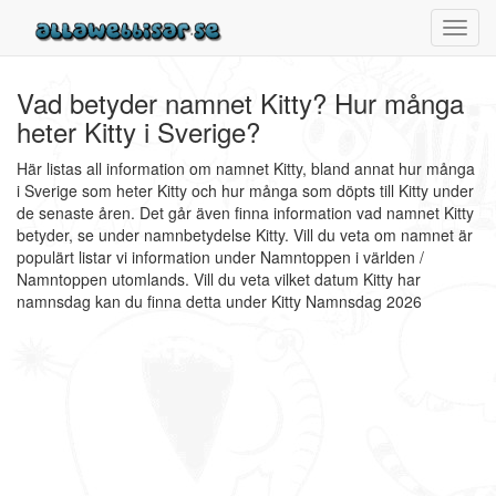
Toggl
navig
Vad betyder namnet Kitty? Hur många
heter Kitty i Sverige?
Här listas all information om namnet Kitty, bland annat hur många
i Sverige som heter Kitty och hur många som döpts till Kitty under
de senaste åren. Det går även finna information vad namnet Kitty
betyder, se under namnbetydelse Kitty. Vill du veta om namnet är
populärt listar vi information under Namntoppen i världen /
Namntoppen utomlands. Vill du veta vilket datum Kitty har
namnsdag kan du finna detta under Kitty Namnsdag 2026