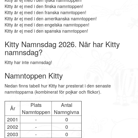
Kitty är ej med i den tyska namntoppen!
Kitty är ej med i den finska namntoppen!
Kitty är ej med i den franska namntoppen!
Kitty är ej med i den amerikanska namntoppen!
Kitty är ej med i den engelska namntoppen!
Kitty är ej med i den spanska namntoppen!
Kitty Namnsdag 2026. När har Kitty
namnsdag?
Kitty har inte namnsdag!
Namntoppen Kitty
Nedan finns tabell hur Kitty har presterat i den senaste
namntopparna (kombinerat för pojkar och flickor).
Plats
Antal
År
Namntoppen
Namngivna
2001
-
0
2002
-
0
2003
-
0