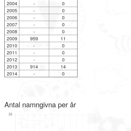
2004
-
0
2005
-
0
2006
-
0
2007
-
0
2008
-
0
2009
959
11
2010
-
0
2011
-
0
2012
-
0
2013
914
14
2014
-
0
Antal namngivna per år