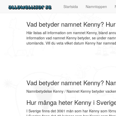
Startsida
Namntoppen
Vad betyder namnet Kenny? Hur
Här listas all information om namnet Kenny, bland an
information vad namnet Kenny betyder, se under namnb
utomlands. Vill du veta vilket datum Kenny har namn
Vad betyder namnet Kenny? Na
Namnbetydelse Kenny / Namnet Kenny betyder vacker
Hur många heter Kenny i Sverig
I Sverige finns det 3061 män som har Kenny som förn