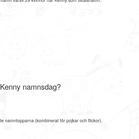
nmamn varav 29 kvinnor har Kenny som tilltalsnamn.
 Kenny namnsdag?
te namntopparna (kombinerat för pojkar och flickor).