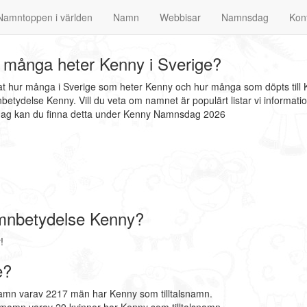
Namntoppen i världen
Namn
Webbisar
Namnsdag
Kon
 många heter Kenny i Sverige?
nat hur många i Sverige som heter Kenny och hur många som döpts till 
etydelse Kenny. Vill du veta om namnet är populärt listar vi informa
sdag kan du finna detta under Kenny Namnsdag 2026
mnbetydelse Kenny?
!
e?
amn varav 2217 män har Kenny som tilltalsnamn.