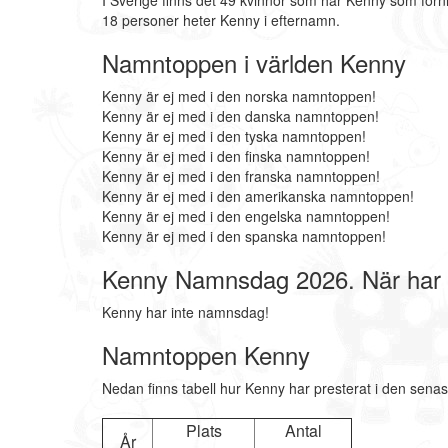
I Sverige finns det 49 kvinnor som har Kenny som för
18 personer heter Kenny i efternamn.
Namntoppen i världen Kenny
Kenny är ej med i den norska namntoppen!
Kenny är ej med i den danska namntoppen!
Kenny är ej med i den tyska namntoppen!
Kenny är ej med i den finska namntoppen!
Kenny är ej med i den franska namntoppen!
Kenny är ej med i den amerikanska namntoppen!
Kenny är ej med i den engelska namntoppen!
Kenny är ej med i den spanska namntoppen!
Kenny Namnsdag 2026. När har
Kenny har inte namnsdag!
Namntoppen Kenny
Nedan finns tabell hur Kenny har presterat i den senas
Plats
Antal
År