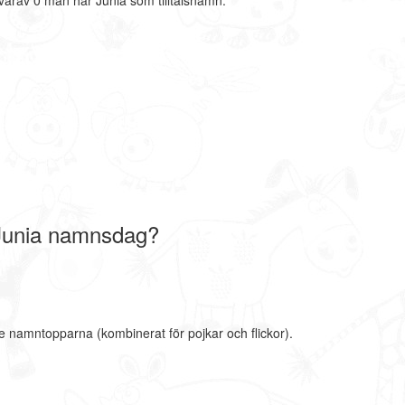
varav 0 män har Junia som tilltalsnamn.
Junia namnsdag?
te namntopparna (kombinerat för pojkar och flickor).