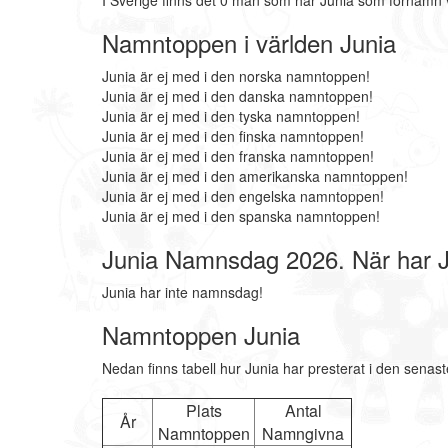
I Sverige finns det 0 män som har Junia som förnamn 
Namntoppen i världen Junia
Junia är ej med i den norska namntoppen!
Junia är ej med i den danska namntoppen!
Junia är ej med i den tyska namntoppen!
Junia är ej med i den finska namntoppen!
Junia är ej med i den franska namntoppen!
Junia är ej med i den amerikanska namntoppen!
Junia är ej med i den engelska namntoppen!
Junia är ej med i den spanska namntoppen!
Junia Namnsdag 2026. När har 
Junia har inte namnsdag!
Namntoppen Junia
Nedan finns tabell hur Junia har presterat i den senas
Plats
Antal
År
Namntoppen
Namngivna