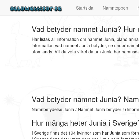
Startsida
Namntoppen
Vad betyder namnet Junia? Hur 
Här listas all information om namnet Junia, bland ann
information vad namnet Junia betyder, se under namnbe
utomlands. Vill du veta vilket datum Junia har namns
Vad betyder namnet Junia? Nam
Namnbetydelse Junia / Namnet Junia betyder ! (Infor
Hur många heter Junia i Sverige
I Sverige finns det 194 kvinnor som har Junia som för