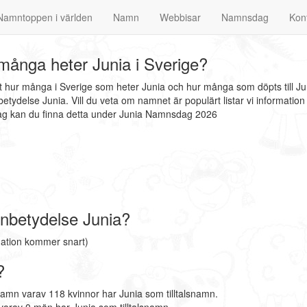
Namntoppen i världen
Namn
Webbisar
Namnsdag
Kon
många heter Junia i Sverige?
at hur många i Sverige som heter Junia och hur många som döpts till J
tydelse Junia. Vill du veta om namnet är populärt listar vi informat
dag kan du finna detta under Junia Namnsdag 2026
nbetydelse Junia?
mation kommer snart)
?
namn varav 118 kvinnor har Junia som tilltalsnamn.