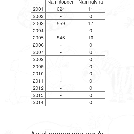
Namntoppen
Namngivna
2001
624
11
2002
-
0
2003
559
17
2004
-
0
2005
846
10
2006
-
0
2007
-
0
2008
-
0
2009
-
0
2010
-
0
2011
-
0
2012
-
0
2013
-
0
2014
-
0
Antal namngivna per år