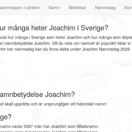
Namntoppen i världen
Namn
Webbisar
Namnsdag
Kon
r många heter Joachim i Sverige?
annat hur många i Sverige som heter Joachim och hur många som döpts 
r namnbetydelse Joachim. Vill du veta om namnet är populärt listar vi
achim har namnsdag kan du finna detta under Joachim Namnsdag 2026
Namnbetydelse Joachim?
skall upprätta och är ursprungligen ett hebreiskt namn!
ige?
rnamn varav 3387 män har Joachim som tilltalsnamn.