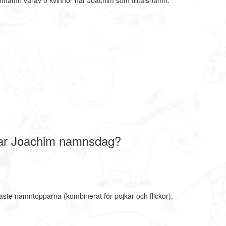
rnmamn varav 0 kvinnor har Joachim som tilltalsnamn.
ar Joachim namnsdag?
aste namntopparna (kombinerat för pojkar och flickor).