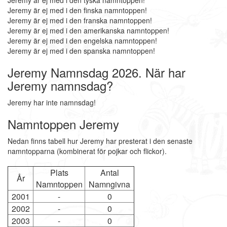
Jeremy är ej med i den tyska namntoppen!
Jeremy är ej med i den finska namntoppen!
Jeremy är ej med i den franska namntoppen!
Jeremy är ej med i den amerikanska namntoppen!
Jeremy är ej med i den engelska namntoppen!
Jeremy är ej med i den spanska namntoppen!
Jeremy Namnsdag 2026. När har
Jeremy namnsdag?
Jeremy har inte namnsdag!
Namntoppen Jeremy
Nedan finns tabell hur Jeremy har presterat i den senaste
namntopparna (kombinerat för pojkar och flickor).
Plats
Antal
År
Namntoppen
Namngivna
2001
-
0
2002
-
0
2003
-
0