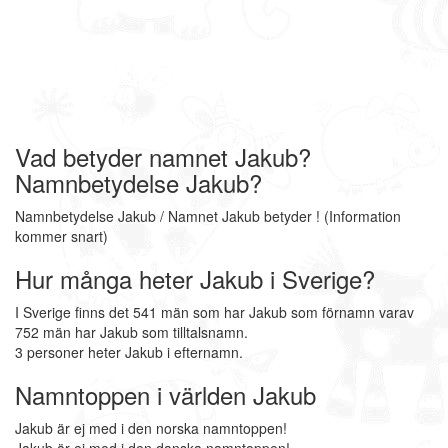
Vad betyder namnet Jakub?
Namnbetydelse Jakub?
Namnbetydelse Jakub / Namnet Jakub betyder ! (Information
kommer snart)
Hur många heter Jakub i Sverige?
I Sverige finns det 541 män som har Jakub som förnamn varav
752 män har Jakub som tilltalsnamn.
3 personer heter Jakub i efternamn.
Namntoppen i världen Jakub
Jakub är ej med i den norska namntoppen!