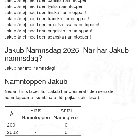
Jakub är ej med i den danska namntoppen!
Jakub är ej med i den tyska namntoppen!
Jakub är ej med i den finska namntoppen!
Jakub är ej med i den franska namntoppen!
Jakub är ej med i den amerikanska namntoppen!
Jakub är ej med i den engelska namntoppen!
Jakub är ej med i den spanska namntoppen!
Jakub Namnsdag 2026. När har Jakub
namnsdag?
Jakub har inte namnsdag!
Namntoppen Jakub
Nedan finns tabell hur Jakub har presterat i den senaste
namntopparna (kombinerat för pojkar och flickor).
Plats
Antal
År
Namntoppen
Namngivna
2001
-
0
2002
-
0