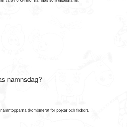
n varav 0 kvinnor har Ilias som tilltalsnamn.
lias namnsdag?
e namntopparna (kombinerat för pojkar och flickor).