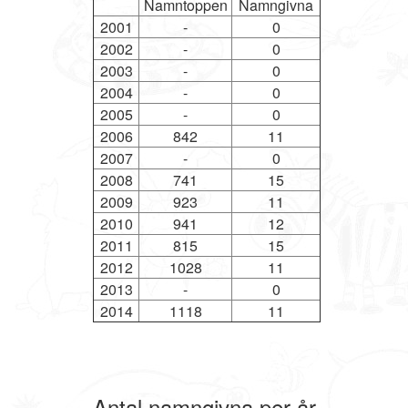
Namntoppen
Namngivna
2001
-
0
2002
-
0
2003
-
0
2004
-
0
2005
-
0
2006
842
11
2007
-
0
2008
741
15
2009
923
11
2010
941
12
2011
815
15
2012
1028
11
2013
-
0
2014
1118
11
Antal namngivna per år