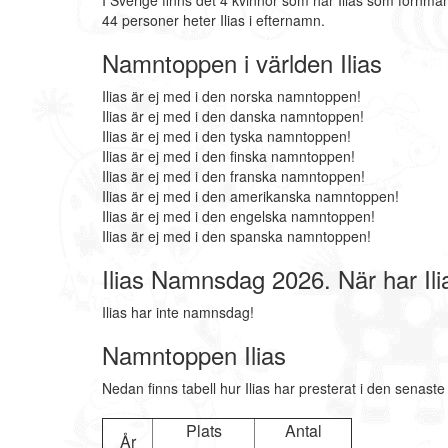
I Sverige finns det 4 kvinnor som har Ilias som förnmam
44 personer heter Ilias i efternamn.
Namntoppen i världen Ilias
Ilias är ej med i den norska namntoppen!
Ilias är ej med i den danska namntoppen!
Ilias är ej med i den tyska namntoppen!
Ilias är ej med i den finska namntoppen!
Ilias är ej med i den franska namntoppen!
Ilias är ej med i den amerikanska namntoppen!
Ilias är ej med i den engelska namntoppen!
Ilias är ej med i den spanska namntoppen!
Ilias Namnsdag 2026. När har I
Ilias har inte namnsdag!
Namntoppen Ilias
Nedan finns tabell hur Ilias har presterat i den senast
Plats
Antal
År