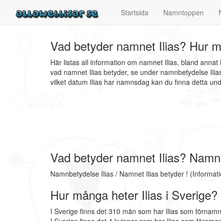
Startsida
Namntoppen
Vad betyder namnet Ilias? Hur må
Här listas all information om namnet Ilias, bland anna
vad namnet Ilias betyder, se under namnbetydelse Ilias
vilket datum Ilias har namnsdag kan du finna detta u
Vad betyder namnet Ilias? Namnb
Namnbetydelse Ilias / Namnet Ilias betyder ! (Informa
Hur många heter Ilias i Sverige?
I Sverige finns det 310 män som har Ilias som förnamn