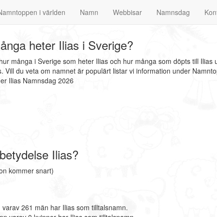
Namntoppen i världen
Namn
Webbisar
Namnsdag
Kon
nga heter Ilias i Sverige?
t hur många i Sverige som heter Ilias och hur många som döpts till Ilias
. Vill du veta om namnet är populärt listar vi information under Namnt
nder Ilias Namnsdag 2026
etydelse Ilias?
tion kommer snart)
 varav 261 män har Ilias som tilltalsnamn.