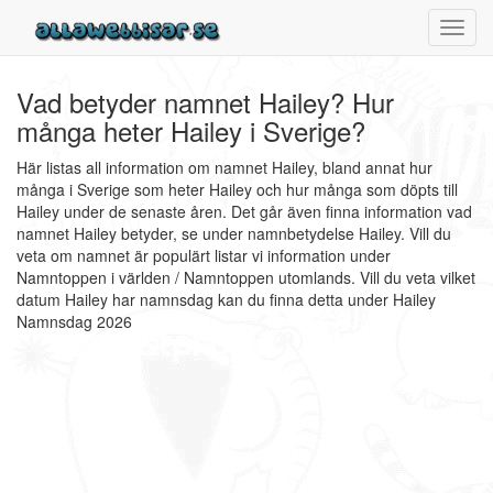
Toggl
navig
Vad betyder namnet Hailey? Hur
många heter Hailey i Sverige?
Här listas all information om namnet Hailey, bland annat hur
många i Sverige som heter Hailey och hur många som döpts till
Hailey under de senaste åren. Det går även finna information vad
namnet Hailey betyder, se under namnbetydelse Hailey. Vill du
veta om namnet är populärt listar vi information under
Namntoppen i världen / Namntoppen utomlands. Vill du veta vilket
datum Hailey har namnsdag kan du finna detta under Hailey
Namnsdag 2026