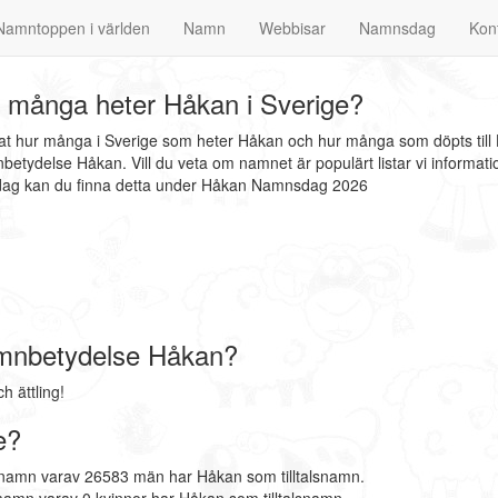
Namntoppen i världen
Namn
Webbisar
Namnsdag
Kon
 många heter Håkan i Sverige?
nat hur många i Sverige som heter Håkan och hur många som döpts till
etydelse Håkan. Vill du veta om namnet är populärt listar vi informa
sdag kan du finna detta under Håkan Namnsdag 2026
mnbetydelse Håkan?
 ättling!
e?
rnamn varav 26583 män har Håkan som tilltalsnamn.