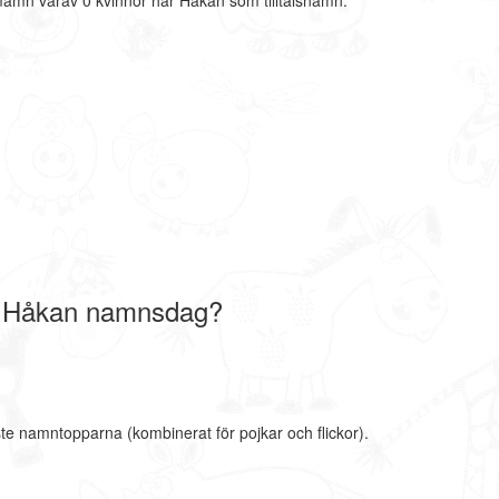
mamn varav 0 kvinnor har Håkan som tilltalsnamn.
r Håkan namnsdag?
te namntopparna (kombinerat för pojkar och flickor).