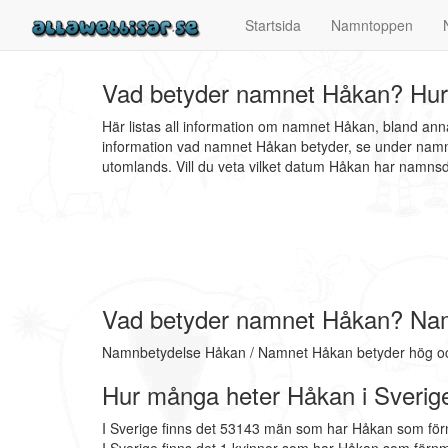
Startsida
Namntoppen
Vad betyder namnet Håkan? Hur
Här listas all information om namnet Håkan, bland an
information vad namnet Håkan betyder, se under namnb
utomlands. Vill du veta vilket datum Håkan har namn
Vad betyder namnet Håkan? Na
Namnbetydelse Håkan / Namnet Håkan betyder hög och
Hur många heter Håkan i Sverig
I Sverige finns det 53143 män som har Håkan som fö