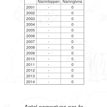
Namntoppen
Namngivna
2001
-
0
2002
-
0
2003
-
0
2004
-
0
2005
-
0
2006
-
0
2007
-
0
2008
-
0
2009
-
0
2010
-
0
2011
-
0
2012
-
0
2013
-
0
2014
-
0
Antal namngivna per år