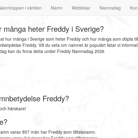
Namntoppen i världen
Namn
Webbisar
Namnsdag
Kon
 många heter Freddy i Sverige?
nnat hur många i Sverige som heter Freddy och hur många som döpts til
betydelse Freddy. Vill du veta om namnet är populärt listar vi infor
nsdag kan du finna detta under Freddy Namnsdag 2026
mnbetydelse Freddy?
och härskare!
ge?
namn varav 857 män har Freddy som tilltalsnamn.