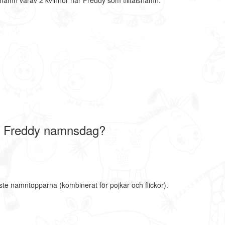
nmamn varav 2 kvinnor har Freddy som tilltalsnamn.
r Freddy namnsdag?
ste namntopparna (kombinerat för pojkar och flickor).