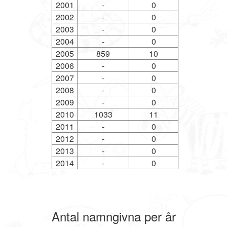
2001
-
0
2002
-
0
2003
-
0
2004
-
0
2005
859
10
2006
-
0
2007
-
0
2008
-
0
2009
-
0
2010
1033
11
2011
-
0
2012
-
0
2013
-
0
2014
-
0
Antal namngivna per år