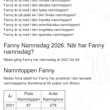
Fanny är ej med i den norska namntoppen!
Fanny är ej med i den danska namntoppen!
Fanny är ej med i den tyska namntoppen!
Fanny är på plats 44 i den finska namntoppen!
Fanny är ej med i den franska namntoppen!
Fanny är ej med i den amerikanska namntoppen!
Fanny är ej med i den engelska namntoppen!
Fanny är ej med i den spanska namntoppen!
Fanny Namnsdag 2026. När har Fanny
namnsdag?
Nästa gång Fanny har namnsdag är 2027-02-09
Namntoppen Fanny
Nedan finns tabell hur Fanny har presterat i den senaste
namntopparna (kombinerat för pojkar och flickor).
Plats
Antal
År
Namntoppen
Namngivna
2001
87
278