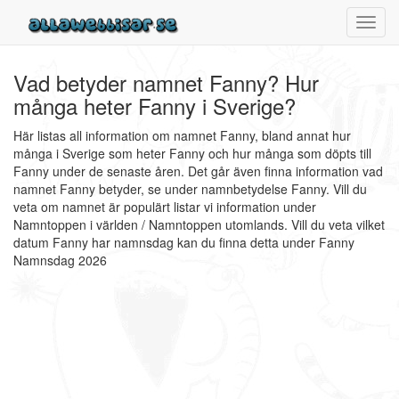
Toggl
navig
Vad betyder namnet Fanny? Hur
många heter Fanny i Sverige?
Här listas all information om namnet Fanny, bland annat hur
många i Sverige som heter Fanny och hur många som döpts till
Fanny under de senaste åren. Det går även finna information vad
namnet Fanny betyder, se under namnbetydelse Fanny. Vill du
veta om namnet är populärt listar vi information under
Namntoppen i världen / Namntoppen utomlands. Vill du veta vilket
datum Fanny har namnsdag kan du finna detta under Fanny
Namnsdag 2026