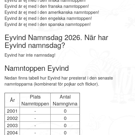
Eyvind är ej med i den finska namntoppen!
Eyvind är ej med i den franska namntoppen!
Eyvind är ej med i den amerikanska namntoppen!
Eyvind är ej med i den engelska namntoppen!
Eyvind är ej med i den spanska namntoppen!
Eyvind Namnsdag 2026. När har
Eyvind namnsdag?
Eyvind har inte namnsdag!
Namntoppen Eyvind
Nedan finns tabell hur Eyvind har presterat i den senaste
namntopparna (kombinerat för pojkar och flickor).
Plats
Antal
År
Namntoppen
Namngivna
2001
-
0
2002
-
0
2003
-
0
2004
-
0