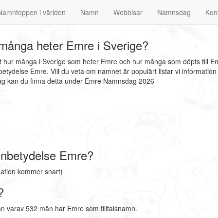
Namntoppen i världen
Namn
Webbisar
Namnsdag
Kon
många heter Emre i Sverige?
at hur många i Sverige som heter Emre och hur många som döpts till E
tydelse Emre. Vill du veta om namnet är populärt listar vi informati
dag kan du finna detta under Emre Namnsdag 2026
nbetydelse Emre?
ation kommer snart)
?
n varav 532 män har Emre som tilltalsnamn.