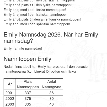
Emily är på plats 35 i den danska namntoppen!
Emily är på plats 11 i den tyska namntoppen!
Emily är ej med i den finska namntoppen!
Emily är ej med i den franska namntoppen!
Emily är på plats 6 i den amerikanska namntoppen!
Emily är ej med i den spanska namntoppen!
Emily Namnsdag 2026. När har Emily
namnsdag?
Emily har inte namnsdag!
Namntoppen Emily
Nedan finns tabell hur Emily har presterat i den senaste
namntopparna (kombinerat för pojkar och flickor).
Plats
Antal
År
Namntoppen
Namngivna
2001
337
36
2002
375
30
2003
335
40