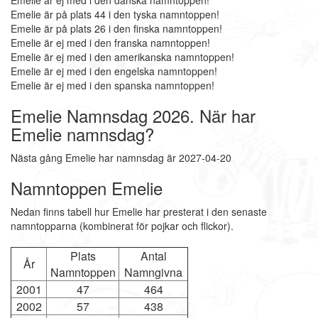
Emelie är ej med i den danska namntoppen!
Emelie är på plats 44 i den tyska namntoppen!
Emelie är på plats 26 i den finska namntoppen!
Emelie är ej med i den franska namntoppen!
Emelie är ej med i den amerikanska namntoppen!
Emelie är ej med i den engelska namntoppen!
Emelie är ej med i den spanska namntoppen!
Emelie Namnsdag 2026. När har
Emelie namnsdag?
Nästa gång Emelie har namnsdag är 2027-04-20
Namntoppen Emelie
Nedan finns tabell hur Emelie har presterat i den senaste
namntopparna (kombinerat för pojkar och flickor).
Plats
Antal
År
Namntoppen
Namngivna
2001
47
464
2002
57
438