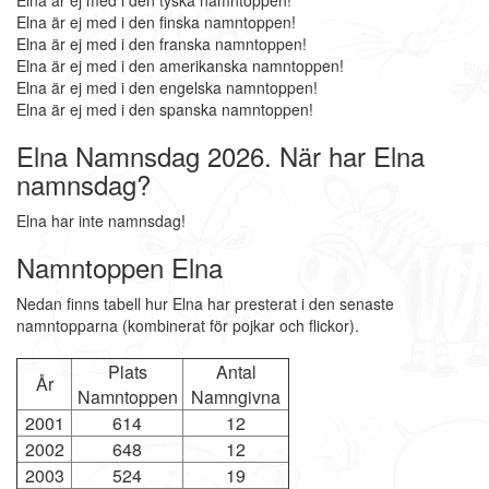
Elna är ej med i den tyska namntoppen!
Elna är ej med i den finska namntoppen!
Elna är ej med i den franska namntoppen!
Elna är ej med i den amerikanska namntoppen!
Elna är ej med i den engelska namntoppen!
Elna är ej med i den spanska namntoppen!
Elna Namnsdag 2026. När har Elna
namnsdag?
Elna har inte namnsdag!
Namntoppen Elna
Nedan finns tabell hur Elna har presterat i den senaste
namntopparna (kombinerat för pojkar och flickor).
Plats
Antal
År
Namntoppen
Namngivna
2001
614
12
2002
648
12
2003
524
19