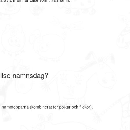
arav 2 män har Elise som tilltalsnamn.
Elise namnsdag?
e namntopparna (kombinerat för pojkar och flickor).