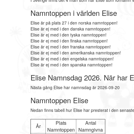
I Sverige finns det 4 män som har Elise som förnamn v
Namntoppen i världen Elise
Elise är på plats 27 i den norska namntoppen!
Elise är ej med i den danska namntoppen!
Elise är ej med i den tyska namntoppen!
Elise är ej med i den finska namntoppen!
Elise är ej med i den franska namntoppen!
Elise är ej med i den amerikanska namntoppen!
Elise är ej med i den engelska namntoppen!
Elise är ej med i den spanska namntoppen!
Elise Namnsdag 2026. När har 
Nästa gång Elise har namnsdag är 2026-09-20
Namntoppen Elise
Nedan finns tabell hur Elise har presterat i den senast
Plats
Antal
År
Namntoppen
Namngivna