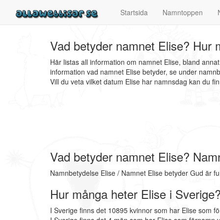
Startsida
Namntoppen
Vad betyder namnet Elise? Hur m
Här listas all information om namnet Elise, bland anna
information vad namnet Elise betyder, se under namnbe
Vill du veta vilket datum Elise har namnsdag kan du f
Vad betyder namnet Elise? Namn
Namnbetydelse Elise / Namnet Elise betyder Gud är ful
Hur många heter Elise i Sverige
I Sverige finns det 10895 kvinnor som har Elise som f