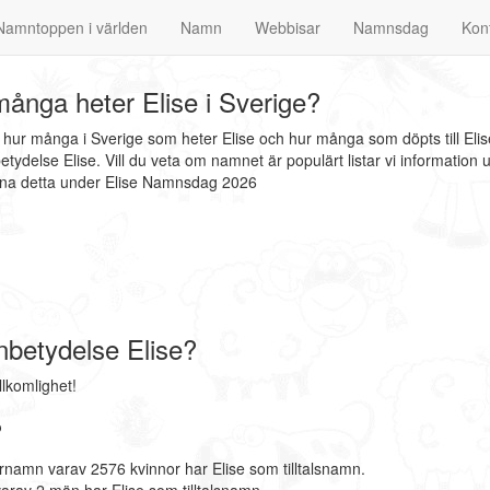
Namntoppen i världen
Namn
Webbisar
Namnsdag
Kon
ånga heter Elise i Sverige?
t hur många i Sverige som heter Elise och hur många som döpts till Eli
tydelse Elise. Vill du veta om namnet är populärt listar vi informati
inna detta under Elise Namnsdag 2026
betydelse Elise?
lkomlighet!
?
örnamn varav 2576 kvinnor har Elise som tilltalsnamn.