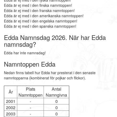
Edda är ej med i den tyska namntoppen!
Edda är ej med i den finska namntoppen!
Edda är ej med i den franska namntoppen!
Edda är ej med i den amerikanska namntoppen!
Edda är ej med i den engelska namntoppen!
Edda är ej med i den spanska namntoppen!
Edda Namnsdag 2026. När har Edda
namnsdag?
Edda har inte namnsdag!
Namntoppen Edda
Nedan finns tabell hur Edda har presterat i den senaste
namntopparna (kombinerat för pojkar och flickor).
Plats
Antal
År
Namntoppen
Namngivna
2001
-
0
2002
-
0
2003
-
0