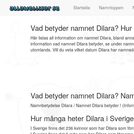
Startsida
Namntoppen
Vad betyder namnet Dilara? Hur 
Här listas all information om namnet Dilara, bland ann
information vad namnet Dilara betyder, se under namnb
utomlands. Vill du veta vilket datum Dilara har namn
Vad betyder namnet Dilara? Nam
Namnbetydelse Dilara / Namnet Dilara betyder ! (Info
Hur många heter Dilara i Sverig
I Sverige finns det 236 kvinnor som har Dilara som för