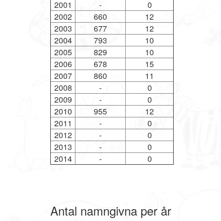
2001
-
0
2002
660
12
2003
677
12
2004
793
10
2005
829
10
2006
678
15
2007
860
11
2008
-
0
2009
-
0
2010
955
12
2011
-
0
2012
-
0
2013
-
0
2014
-
0
Antal namngivna per år