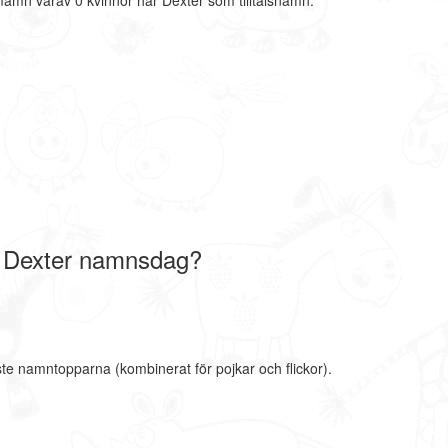
mamn varav 0 kvinnor har Dexter som tilltalsnamn.
 Dexter namnsdag?
ste namntopparna (kombinerat för pojkar och flickor).