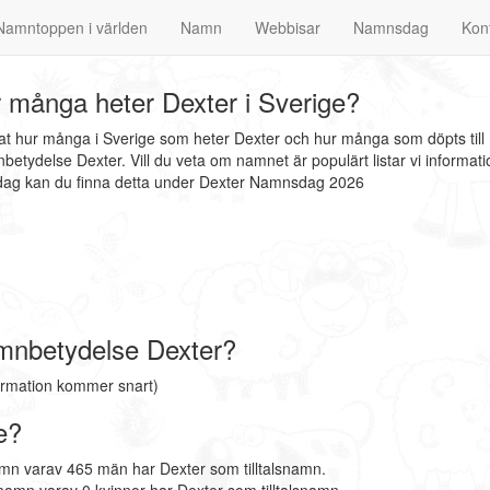
Namntoppen i världen
Namn
Webbisar
Namnsdag
Kon
 många heter Dexter i Sverige?
nat hur många i Sverige som heter Dexter och hur många som döpts till
betydelse Dexter. Vill du veta om namnet är populärt listar vi inform
nsdag kan du finna detta under Dexter Namnsdag 2026
mnbetydelse Dexter?
ormation kommer snart)
e?
mn varav 465 män har Dexter som tilltalsnamn.