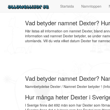
Startsida
Namntoppen
Vad betyder namnet Dexter? Hur
Här listas all information om namnet Dexter, bland an
information vad namnet Dexter betyder, se under namn
utomlands. Vill du veta vilket datum Dexter har nam
Vad betyder namnet Dexter? Na
Namnbetydelse Dexter / Namnet Dexter betyder ! (Inf
Hur många heter Dexter i Sverig
I Sverige finns det 692 män som har Dexter som förna