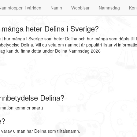
Namntoppen i världen
Namn
Webbisar
Namnsdag
Kon
många heter Delina i Sverige?
nat hur många i Sverige som heter Delina och hur många som döpts till 
etydelse Delina. Vill du veta om namnet är populärt listar vi inform
sdag kan du finna detta under Delina Namnsdag 2026
mnbetydelse Delina?
ormation kommer snart)
e?
 varav 0 män har Delina som tilltalsnamn.