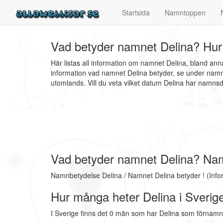
Startsida
Namntoppen
Vad betyder namnet Delina? Hur 
Här listas all information om namnet Delina, bland an
information vad namnet Delina betyder, se under namnb
utomlands. Vill du veta vilket datum Delina har namn
Vad betyder namnet Delina? Na
Namnbetydelse Delina / Namnet Delina betyder ! (Inf
Hur många heter Delina i Sverig
I Sverige finns det 0 män som har Delina som förnamn