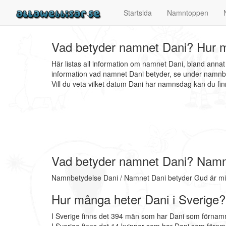
Startsida
Namntoppen
Vad betyder namnet Dani? Hur m
Här listas all information om namnet Dani, bland anna
information vad namnet Dani betyder, se under namnbe
Vill du veta vilket datum Dani har namnsdag kan du 
Vad betyder namnet Dani? Namn
Namnbetydelse Dani / Namnet Dani betyder Gud är min
Hur många heter Dani i Sverige?
I Sverige finns det 394 män som har Dani som förnamn