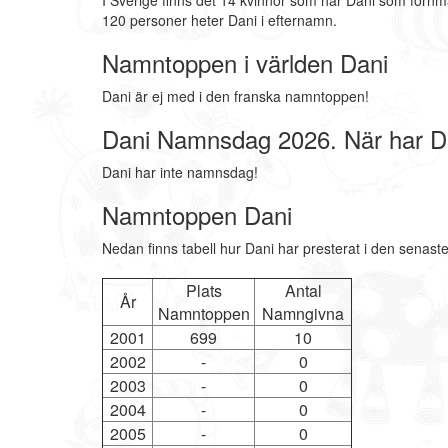
I Sverige finns det 14 kvinnor som har Dani som förnm
120 personer heter Dani i efternamn.
Namntoppen i världen Dani
Dani är ej med i den franska namntoppen!
Dani Namnsdag 2026. När har 
Dani har inte namnsdag!
Namntoppen Dani
Nedan finns tabell hur Dani har presterat i den senast
Plats
Antal
År
Namntoppen
Namngivna
2001
699
10
2002
-
0
2003
-
0
2004
-
0
2005
-
0