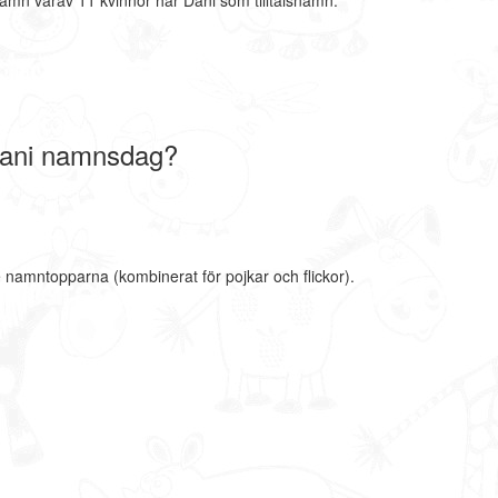
amn varav 11 kvinnor har Dani som tilltalsnamn.
Dani namnsdag?
e namntopparna (kombinerat för pojkar och flickor).