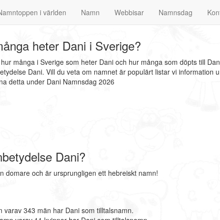
Namntoppen i världen
Namn
Webbisar
Namnsdag
Kon
ånga heter Dani i Sverige?
t hur många i Sverige som heter Dani och hur många som döpts till Dan
tydelse Dani. Vill du veta om namnet är populärt listar vi informatio
finna detta under Dani Namnsdag 2026
betydelse Dani?
 domare och är ursprungligen ett hebreiskt namn!
 varav 343 män har Dani som tilltalsnamn.