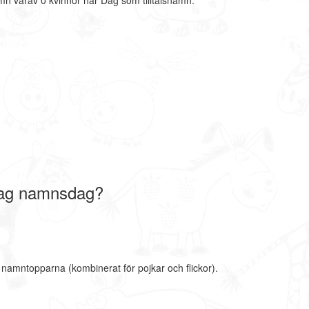
mn varav 0 kvinnor har Dag som tilltalsnamn.
Dag namnsdag?
 namntopparna (kombinerat för pojkar och flickor).