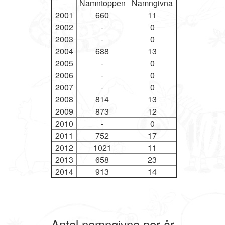
Namntoppen
Namngivna
2001
660
11
2002
-
0
2003
-
0
2004
688
13
2005
-
0
2006
-
0
2007
-
0
2008
814
13
2009
873
12
2010
-
0
2011
752
17
2012
1021
11
2013
658
23
2014
913
14
Antal namngivna per år