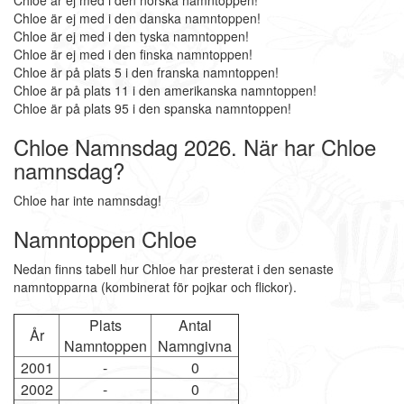
Chloe är ej med i den norska namntoppen!
Chloe är ej med i den danska namntoppen!
Chloe är ej med i den tyska namntoppen!
Chloe är ej med i den finska namntoppen!
Chloe är på plats 5 i den franska namntoppen!
Chloe är på plats 11 i den amerikanska namntoppen!
Chloe är på plats 95 i den spanska namntoppen!
Chloe Namnsdag 2026. När har Chloe
namnsdag?
Chloe har inte namnsdag!
Namntoppen Chloe
Nedan finns tabell hur Chloe har presterat i den senaste
namntopparna (kombinerat för pojkar och flickor).
Plats
Antal
År
Namntoppen
Namngivna
2001
-
0
2002
-
0