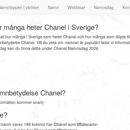
Namntoppen i världen
Namn
Webbisar
Namnsdag
Kon
 många heter Chanel i Sverige?
nnat hur många i Sverige som heter Chanel och hur många som döpts til
betydelse Chanel. Vill du veta om namnet är populärt listar vi infor
nsdag kan du finna detta under Chanel Namnsdag 2026
mnbetydelse Chanel?
formation kommer snart)
ge?
örnamn varav 198 kvinnor har Chanel som tilltalsnamn.