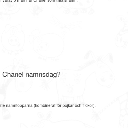
 varav 0 män har Chanel som tilltalsnamn.
r Chanel namnsdag?
ste namntopparna (kombinerat för pojkar och flickor).