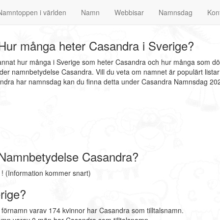
Namntoppen i världen
Namn
Webbisar
Namnsdag
Kon
Hur många heter Casandra i Sverige?
 annat hur många i Sverige som heter Casandra och hur många som döp
er namnbetydelse Casandra. Vill du veta om namnet är populärt listar
sandra har namnsdag kan du finna detta under Casandra Namnsdag 20
 Namnbetydelse Casandra?
 (Information kommer snart)
rige?
 förnamn varav 174 kvinnor har Casandra som tilltalsnamn.