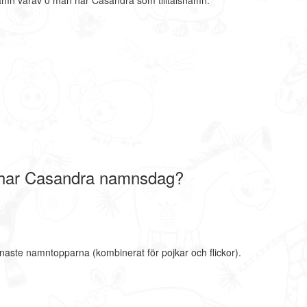
amn varav 0 män har Casandra som tilltalsnamn.
har Casandra namnsdag?
naste namntopparna (kombinerat för pojkar och flickor).