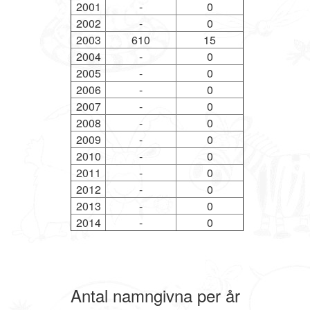
2001
-
0
2002
-
0
2003
610
15
2004
-
0
2005
-
0
2006
-
0
2007
-
0
2008
-
0
2009
-
0
2010
-
0
2011
-
0
2012
-
0
2013
-
0
2014
-
0
Antal namngivna per år