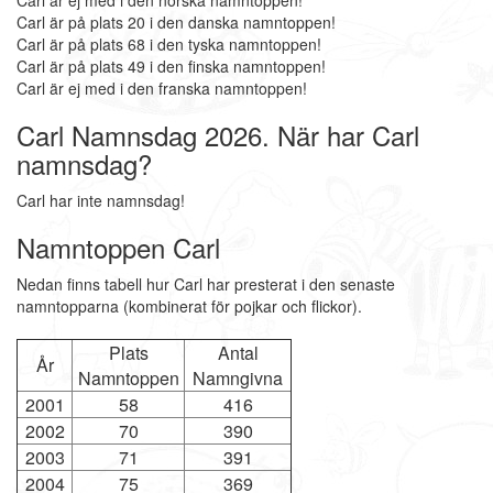
Carl är ej med i den norska namntoppen!
Carl är på plats 20 i den danska namntoppen!
Carl är på plats 68 i den tyska namntoppen!
Carl är på plats 49 i den finska namntoppen!
Carl är ej med i den franska namntoppen!
Carl Namnsdag 2026. När har Carl
namnsdag?
Carl har inte namnsdag!
Namntoppen Carl
Nedan finns tabell hur Carl har presterat i den senaste
namntopparna (kombinerat för pojkar och flickor).
Plats
Antal
År
Namntoppen
Namngivna
2001
58
416
2002
70
390
2003
71
391
2004
75
369