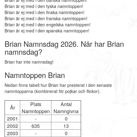
Brian är ej med i den danska namntoppen!
Brian är ej med i den tyska namntoppen!
Brian är ej med i den finska namntoppen!
Brian är ej med i den franska namntoppen!
Brian är ej med i den engelska namntoppen!
Brian är ej med i den spanska namntoppen!
Brian Namnsdag 2026. När har Brian
namnsdag?
Brian har inte namnsdag!
Namntoppen Brian
Nedan finns tabell hur Brian har presterat i den senaste
namntopparna (kombinerat för pojkar och flickor).
Plats
Antal
År
Namntoppen
Namngivna
2001
-
0
2002
635
13
2003
-
0