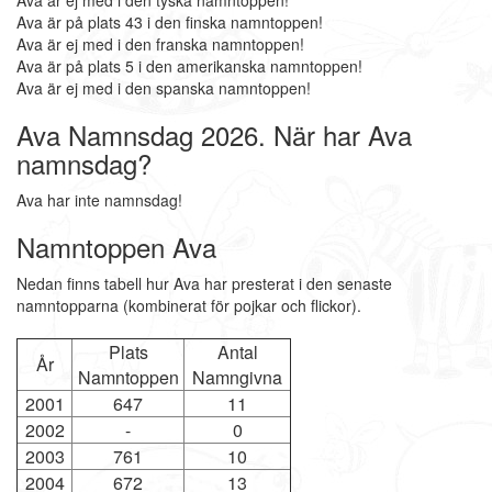
Ava är ej med i den tyska namntoppen!
Ava är på plats 43 i den finska namntoppen!
Ava är ej med i den franska namntoppen!
Ava är på plats 5 i den amerikanska namntoppen!
Ava är ej med i den spanska namntoppen!
Ava Namnsdag 2026. När har Ava
namnsdag?
Ava har inte namnsdag!
Namntoppen Ava
Nedan finns tabell hur Ava har presterat i den senaste
namntopparna (kombinerat för pojkar och flickor).
Plats
Antal
År
Namntoppen
Namngivna
2001
647
11
2002
-
0
2003
761
10
2004
672
13