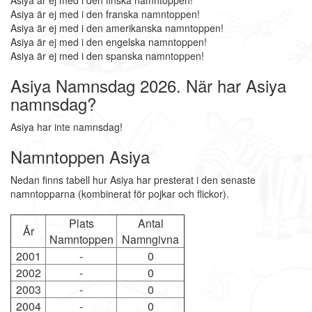
Asiya är ej med i den finska namntoppen!
Asiya är ej med i den franska namntoppen!
Asiya är ej med i den amerikanska namntoppen!
Asiya är ej med i den engelska namntoppen!
Asiya är ej med i den spanska namntoppen!
Asiya Namnsdag 2026. När har Asiya
namnsdag?
Asiya har inte namnsdag!
Namntoppen Asiya
Nedan finns tabell hur Asiya har presterat i den senaste
namntopparna (kombinerat för pojkar och flickor).
Plats
Antal
År
Namntoppen
Namngivna
2001
-
0
2002
-
0
2003
-
0
2004
-
0