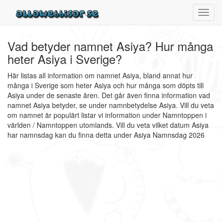
Toggl
navig
Vad betyder namnet Asiya? Hur många
heter Asiya i Sverige?
Här listas all information om namnet Asiya, bland annat hur
många i Sverige som heter Asiya och hur många som döpts till
Asiya under de senaste åren. Det går även finna information vad
namnet Asiya betyder, se under namnbetydelse Asiya. Vill du veta
om namnet är populärt listar vi information under Namntoppen i
världen / Namntoppen utomlands. Vill du veta vilket datum Asiya
har namnsdag kan du finna detta under Asiya Namnsdag 2026