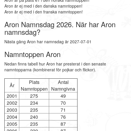
Aron är på plats 61 i den norska namntoppen!
Aron är ej med i den danska namntoppen!
Aron är ej med i den franska namntoppen!
Aron Namnsdag 2026. När har Aron
namnsdag?
Nästa gång Aron har namnsdag är 2027-07-01
Namntoppen Aron
Nedan finns tabell hur Aron har presterat i den senaste
namntopparna (kombinerat för pojkar och flickor).
Plats
Antal
År
Namntoppen
Namngivna
2001
275
49
2002
234
70
2003
235
71
2004
240
76
2005
235
87
2006
239
87