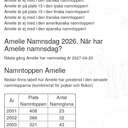
Amelie är ej med i den danska namntoppen!
Amelie är på plats 15 i den tyska namntoppen!
Amelie är på plats 15 i den finska namntoppen!
Amelie är ej med i den franska namntoppen!
Amelie är ej med i den amerikanska namntoppen!
Amelie är ej med i den spanska namntoppen!
Amelie Namnsdag 2026. När har
Amelie namnsdag?
Nästa gång Amelie har namnsdag är 2027-04-20
Namntoppen Amelie
Nedan finns tabell hur Amelie har presterat i den senaste
namntopparna (kombinerat för pojkar och flickor).
Plats
Antal
År
Namntoppen
Namngivna
2001
408
23
2002
366
32
2003
321
43