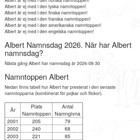
Albert är ej med i den norska namntoppen!
Albert är ej med i den tyska namntoppen!
Albert är ej med i den finska namntoppen!
Albert är ej med i den franska namntoppen!
Albert är ej med i den amerikanska namntoppen!
Albert är ej med i den engelska namntoppen!
Albert Namnsdag 2026. När har Albert
namnsdag?
Nästa gång Albert har namnsdag är 2026-08-30
Namntoppen Albert
Nedan finns tabell hur Albert har presterat i den senaste
namntopparna (kombinerat för pojkar och flickor).
Plats
Antal
År
Namntoppen
Namngivna
2001
205
79
2002
240
68
2003
221
85